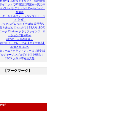
料無料】お得な６本セット！幻の黄金
ダイエットで80種類の野菜を一気に体
♪フルベジデト（Full Veggie Deto）
酵素液
ーキールチルクォーツペンダントトッ
プ【4番】
リックスガム つぶイチゴ味 10円当り
付き角ガム【マルカワ】55入り1BOX
ニーク Clinique クラリファイング ロ
ーション 2番 400ml
和の匠 ～茶の湯編～
のむゼリー グレープ味【タクマ食品】
30個入り1BOX
タリーエアクラフトシリーズ if 復刻版
アルジャーノンプロダクト】10個入り
1BOX お取り寄せ注文品
【ブークマーク】
rved