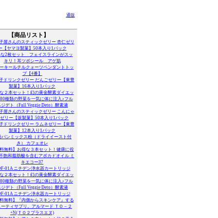
通販
【商品リスト】
子屋さんのスティックゼリー 杏仁ゼリ
ー【ヤマヨ製菓】50本入り1パック
得な2枚セット フェイスラインがスッ
キリ！耳ツボシール アゲ肌
ーキールチルクォーツペンダントトッ
プ【4番】
子ドリンクゼリー だんごゼリー【東豊
製菓】16本入り1パック
な２本セット！幻の黄金酵素ダイエッ
80種類の野菜を一気に体に注入♪フル
ジデト（Full Veggie Deto）酵素液
子屋さんのスティックゼリー こんにゃ
ゼリー【坂製菓】50本入り1パック
子ドリンクゼリー ラムネゼリー【東豊
製菓】12本入り1パック
粉パンミックス粉（ドライイースト付
き） カフェオレ
料無料】お得な３本セット！健康に役
不飽和脂肪酸を含むアボカドオイル ミ
キエコー37
DF-01A ニチデン浄水器カートリッジ
な２本セット！幻の黄金酵素ダイエッ
80種類の野菜を一気に体に注入♪フル
ジデト（Full Veggie Deto）酵素液
DF-01A ニチデン浄水器カートリッジ
料無料】『内側からスキンケア』する
ューティサプリ。アルマード ＴＯ－２
+N(ＴＯ２プラスエヌ)