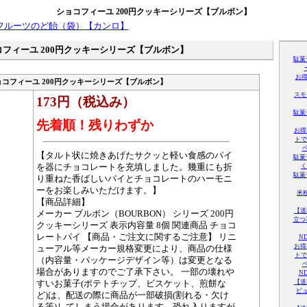
ショコフィーユ 200円クッキーシリーズ【ブルボン】
コフィーユ 200円クッキーシリーズ【ブルボン】
駄菓
お
ョコフィーユ 200円クッキーシリーズ【ブルボン】
スモ
173円（税込み）
駄菓
先着順！残りわずか
お得
トで
ベ
【タルト状に焼きあげたサクッと軽い食感のパイ
駄菓
を器にチョコレートを充填しました。幾重にも折
く
駄菓
り重ねた香ばしいパイとチョコレートのハーモニ
ーをお楽しみいただけます。】
米
【商品詳細】
【送
メーカー ブルボン（BOURBON） シリーズ 200円
立つ
クッキーシリーズ 表示内容量 8個 関連商品 チョコ
レートパイ 【商品・ご注文に関するご注意】 リニ
N
お得
ューアル等メーカー規格変更により、商品の仕様
トで
（内容量・パッケージデザイン等）は変更となる
ベ
場合がありますのでご了承下さい。 一部の壊れや
N
【送
すいお菓子(ポテトチップ、ビスケット、煎餅な
ビ
ど)は、配送の際に商品が一部破損(割れる・欠け
る等)してしまう場合があります。恐れ入りますが