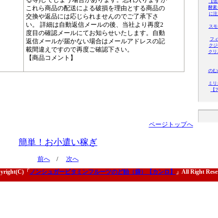
【送
これら商品の配送による破損を理由とする商品の
酵素
に注入
交換や返品には応じられませんのでご了承下さ
い。 詳細は自動返信メールの後、当社より再度2
スモ
度目の確認メールにてお知らせいたします。自動
フィ
返信メールが届かない場合はメールアドレスの記
クジ
載間違えですので再度ご確認下さい。
クリ
【商品コメント】
のむ
ミリ
【
ページトップへ
簡単！お小遣い稼ぎ
前へ
/
次へ
yright(C)「
ノンシュガービタミンフルーツのど飴（袋）【カンロ】
」All Right Rese